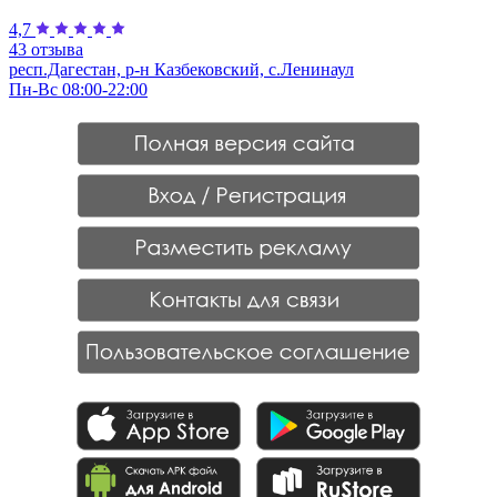
4,7
43 отзыва
респ.Дагестан, р-н Казбековский, с.Ленинаул
Пн-Вс 08:00-22:00