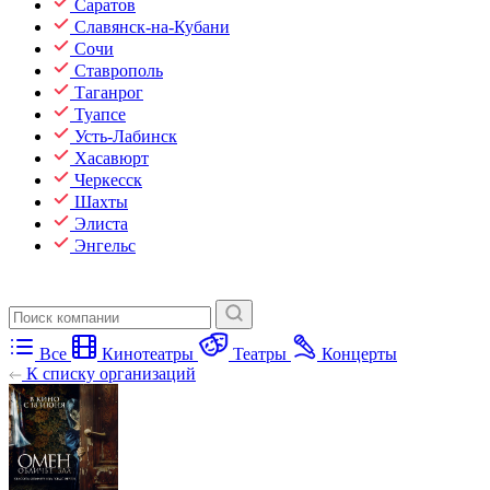
Саратов
Славянск-на-Кубани
Сочи
Ставрополь
Таганрог
Туапсе
Усть-Лабинск
Хасавюрт
Черкесск
Шахты
Элиста
Энгельс
Все
Кинотеатры
Театры
Концерты
К списку организаций