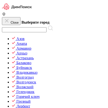
Выберите город
Close
Азов
Анапа
Армавир
Архыз
Астрахань
Балаково
Буйнакск
Владикавказ
Волгоград
Волгодонск
Волжский
Геленджик
Горячий ключ
Грозный
Дербент