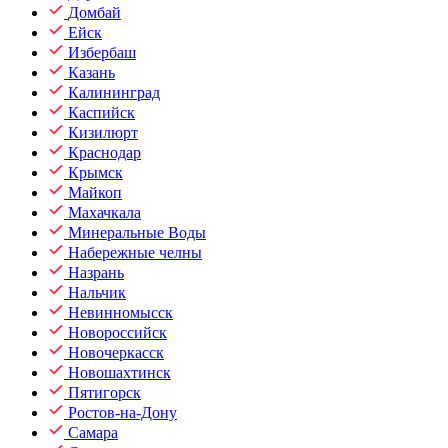
Домбай
Ейск
Избербаш
Казань
Калининград
Каспийск
Кизилюрт
Краснодар
Крымск
Майкоп
Махачкала
Минеральные Воды
Набережные челны
Назрань
Нальчик
Невинномысск
Новороссийск
Новочеркасск
Новошахтинск
Пятигорск
Ростов-на-Дону
Самара