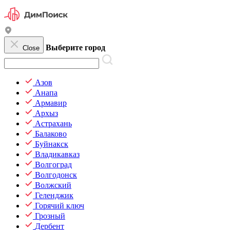
Выберите город
Close
Азов
Анапа
Армавир
Архыз
Астрахань
Балаково
Буйнакск
Владикавказ
Волгоград
Волгодонск
Волжский
Геленджик
Горячий ключ
Грозный
Дербент