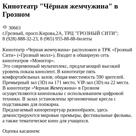
Кинотеатр "Чёрная жемчужина" в
Грозном
30663
г.Грозный, просп.Кирова,2А, ТРЦ "ГРОЗНЫЙ СИТИ";
8 (928) 888-32-23, 8 (965) 955-88-88-билеты
Кинотеатр «Черная жемчужина» расположен в ТРК «Грозный
Сити» («Грозный молл»). Входит в обширную сеть
кинотеатров «Монитор».
Это современный мультиплекс, предлагающий высокий
уровень показа кинолент. В кинотеатре пять
комфортабельных залов; общая вместимость 590 зрителей.
Премьерный зал (3D) на 171 место, VIP-зал (3D) на 22 места.
В кинотеатре «Черная Жемчужина» в Грозном
осуществляются кинопоказы с использованием цифровой
техники. В залах установлены эргономичные кресла с
подставками для попкорна.
Предлагаемый кинорепертуар разнообразен, здесь
демонстрируются мировые премьеры, фестивальные фильмы,
а также тематическое кино для учащихся.
Оценка касанием: