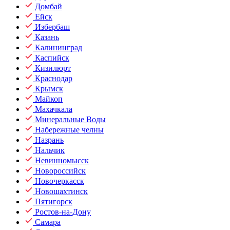
Домбай
Ейск
Избербаш
Казань
Калининград
Каспийск
Кизилюрт
Краснодар
Крымск
Майкоп
Махачкала
Минеральные Воды
Набережные челны
Назрань
Нальчик
Невинномысск
Новороссийск
Новочеркасск
Новошахтинск
Пятигорск
Ростов-на-Дону
Самара