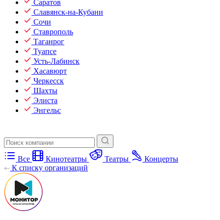
Саратов
Славянск-на-Кубани
Сочи
Ставрополь
Таганрог
Туапсе
Усть-Лабинск
Хасавюрт
Черкесск
Шахты
Элиста
Энгельс
Все
Кинотеатры
Театры
Концерты
К списку организаций