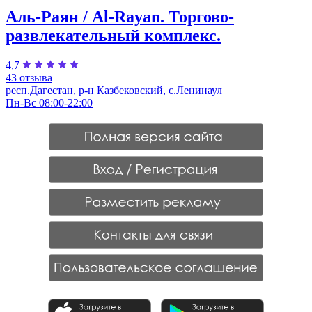
Аль-Раян / Al-Rayan. Торгово-
развлекательный комплекс.
4,7
43 отзыва
респ.Дагестан, р-н Казбековский, с.Ленинаул
Пн-Вс 08:00-22:00