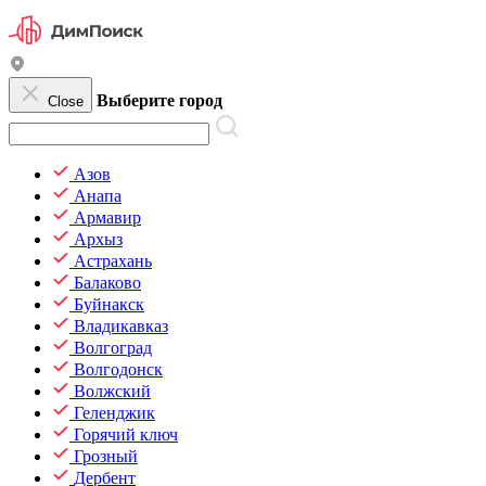
Выберите город
Close
Азов
Анапа
Армавир
Архыз
Астрахань
Балаково
Буйнакск
Владикавказ
Волгоград
Волгодонск
Волжский
Геленджик
Горячий ключ
Грозный
Дербент