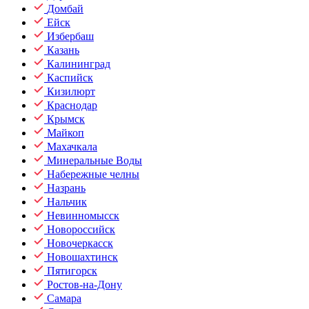
Домбай
Ейск
Избербаш
Казань
Калининград
Каспийск
Кизилюрт
Краснодар
Крымск
Майкоп
Махачкала
Минеральные Воды
Набережные челны
Назрань
Нальчик
Невинномысск
Новороссийск
Новочеркасск
Новошахтинск
Пятигорск
Ростов-на-Дону
Самара