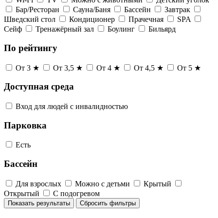
Бар/Ресторан
Сауна/Баня
Бассейн
Завтрак
Шведский стол
Кондиционер
Прачечная
SPA
Сейф
Тренажёрный зал
Боулинг
Бильярд
По рейтингу
От 3 ★
От 3,5 ★
От 4 ★
От 4,5 ★
От 5 ★
Доступная среда
Вход для людей с инвалидностью
Парковка
Есть
Бассейн
Для взрослых
Можно с детьми
Крытый
Открытый
С подогревом
Показать результаты
Сбросить фильтры