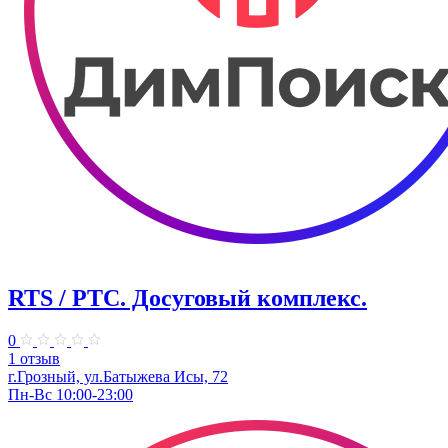
RTS / РТС. Досуговый комплекс.
0
1 отзыв
г.Грозный, ул.Батыжева Исы, 72
Пн-Вс 10:00-23:00