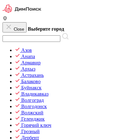
Выберите город
Close
Азов
Анапа
Армавир
Архыз
Астрахань
Балаково
Буйнакск
Владикавказ
Волгоград
Волгодонск
Волжский
Геленджик
Горячий ключ
Грозный
Дербент