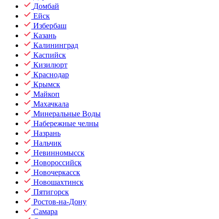
Домбай
Ейск
Избербаш
Казань
Калининград
Каспийск
Кизилюрт
Краснодар
Крымск
Майкоп
Махачкала
Минеральные Воды
Набережные челны
Назрань
Нальчик
Невинномысск
Новороссийск
Новочеркасск
Новошахтинск
Пятигорск
Ростов-на-Дону
Самара