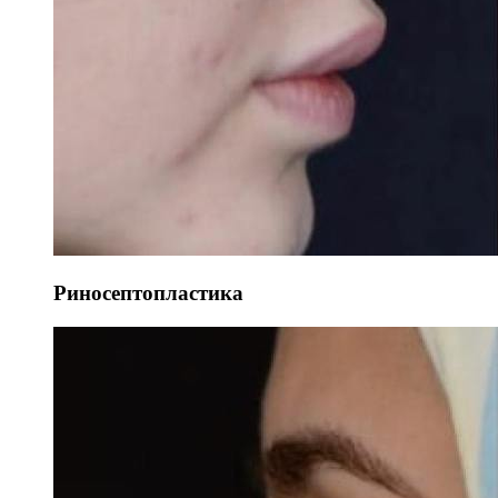
Риносептопластика