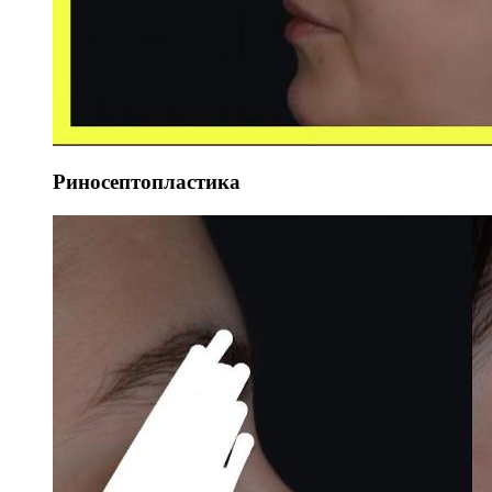
Риносептопластика