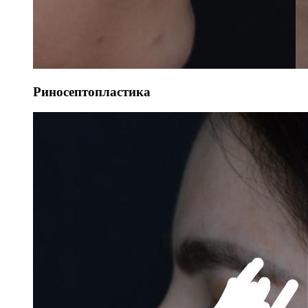
Риносептопластика