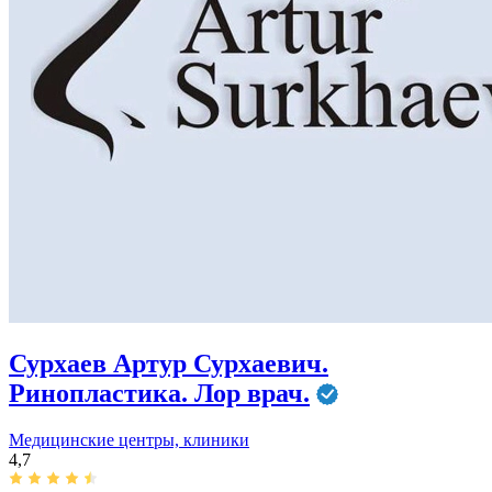
Сурхаев Артур Сурхаевич.
Ринопластика. Лор врач.
Медицинские центры, клиники
4,7