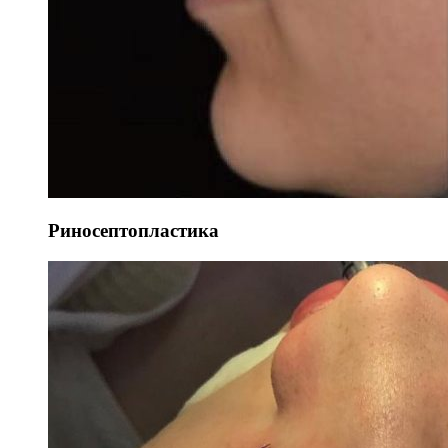
Риносептопластика