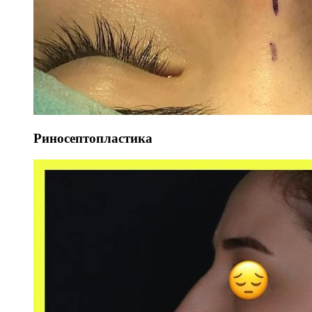
Риносептопластика