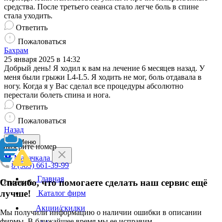
средства. После третьего сеанса стало легче боль в спине
стала уходить.
Ответить
Пожаловаться
Бахрам
25 января 2025 в 14:32
Добрый день! Я ходил к вам на лечение 6 месяцев назад. У
меня были грыжи L4-L5. Я ходить не мог, боль отдавала в
ногу. Когда я у Вас сделал все процедуры абсолютно
перестали болеть спина и нога.
Ответить
Пожаловаться
Назад
Меню
Выберите номер
Махачкала
8 (989) 661-39-99
Главная
Спасибо, что помогаете сделать наш сервис ещё
Отменить
лучше!
Каталог фирм
Акции/скидки
Мы получили информацию о наличии ошибки в описании
фирмы. В ближайшее время мы ее исправим.