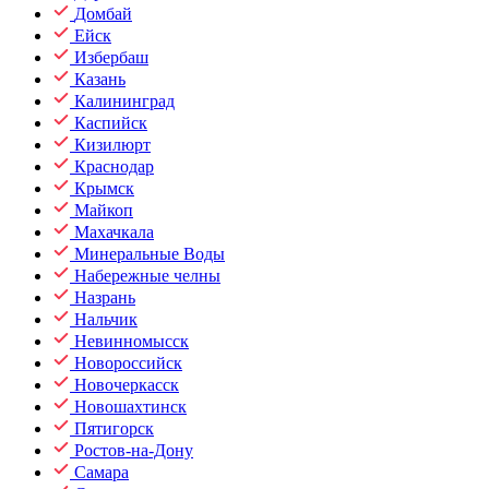
Домбай
Ейск
Избербаш
Казань
Калининград
Каспийск
Кизилюрт
Краснодар
Крымск
Майкоп
Махачкала
Минеральные Воды
Набережные челны
Назрань
Нальчик
Невинномысск
Новороссийск
Новочеркасск
Новошахтинск
Пятигорск
Ростов-на-Дону
Самара