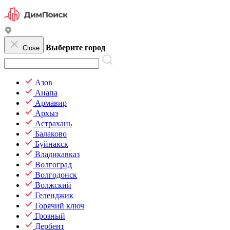
Выберите город
Close
Азов
Анапа
Армавир
Архыз
Астрахань
Балаково
Буйнакск
Владикавказ
Волгоград
Волгодонск
Волжский
Геленджик
Горячий ключ
Грозный
Дербент