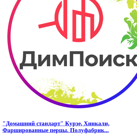
"Домашний стандарт" Курзе, Хинкали,
Фаршированные перцы. Полуфабрик...