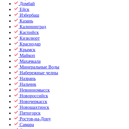
Домбай
Ейск
Избербаш
Казань
Калининград
Каспийск
Кизилюрт
Краснодар
Крымск
Майкоп
Махачкала
Минеральные Воды
Набережные челны
Назрань
Нальчик
Невинномысск
Новороссийск
Новочеркасск
Новошахтинск
Пятигорск
Ростов-на-Дону
Самара