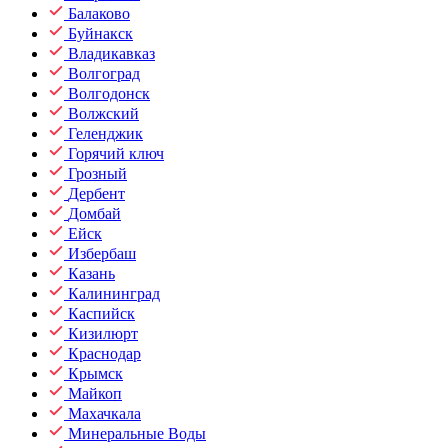
Балаково
Буйнакск
Владикавказ
Волгоград
Волгодонск
Волжский
Геленджик
Горячий ключ
Грозный
Дербент
Домбай
Ейск
Избербаш
Казань
Калининград
Каспийск
Кизилюрт
Краснодар
Крымск
Майкоп
Махачкала
Минеральные Воды