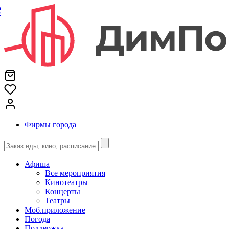
е
Фирмы города
Афиша
Все мероприятия
Кинотеатры
Концерты
Театры
Моб.приложение
Погода
Поддержка