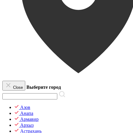
Выберите город
Close
Азов
Анапа
Армавир
Архыз
Астрахань