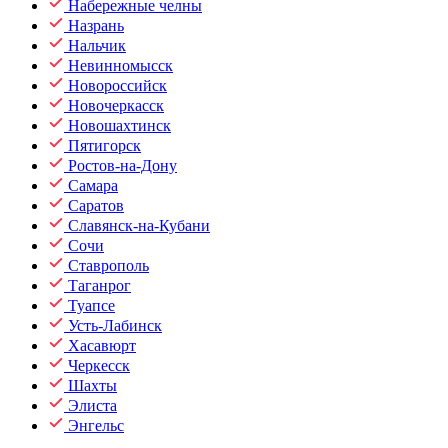
Набережные челны
Назрань
Нальчик
Невинномысск
Новороссийск
Новочеркасск
Новошахтинск
Пятигорск
Ростов-на-Дону
Самара
Саратов
Славянск-на-Кубани
Сочи
Ставрополь
Таганрог
Туапсе
Усть-Лабинск
Хасавюрт
Черкесск
Шахты
Элиста
Энгельс