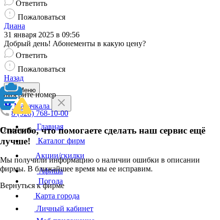
Ответить
Пожаловаться
Диана
31 января 2025 в 09:56
Добрый день! Абонементы в какую цену?
Ответить
Пожаловаться
Назад
Меню
Выберите номер
Махачкала
8 (928) 768-10-00
Главная
Спасибо, что помогаете сделать наш сервис ещё
Отменить
лучше!
Каталог фирм
Акции/скидки
Мы получили информацию о наличии ошибки в описании
фирмы. В ближайшее время мы ее исправим.
Афиша
Погода
Вернуться к фирме
Карта города
Личный кабинет