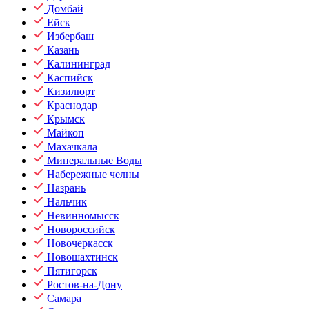
Домбай
Ейск
Избербаш
Казань
Калининград
Каспийск
Кизилюрт
Краснодар
Крымск
Майкоп
Махачкала
Минеральные Воды
Набережные челны
Назрань
Нальчик
Невинномысск
Новороссийск
Новочеркасск
Новошахтинск
Пятигорск
Ростов-на-Дону
Самара