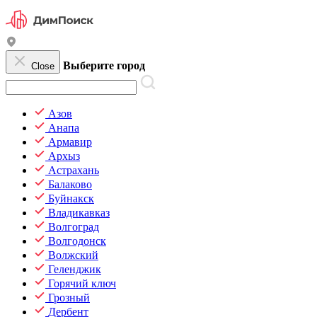
Выберите город
Close
Азов
Анапа
Армавир
Архыз
Астрахань
Балаково
Буйнакск
Владикавказ
Волгоград
Волгодонск
Волжский
Геленджик
Горячий ключ
Грозный
Дербент