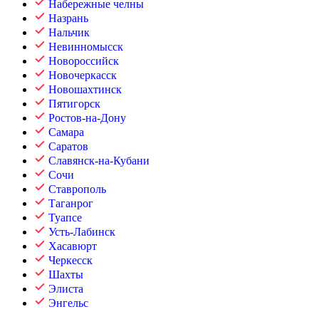
Набережные челны
Назрань
Нальчик
Невинномысск
Новороссийск
Новочеркасск
Новошахтинск
Пятигорск
Ростов-на-Дону
Самара
Саратов
Славянск-на-Кубани
Сочи
Ставрополь
Таганрог
Туапсе
Усть-Лабинск
Хасавюрт
Черкесск
Шахты
Элиста
Энгельс