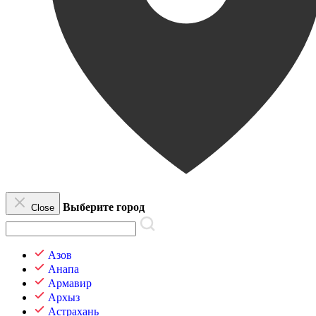
Выберите город
Close
Азов
Анапа
Армавир
Архыз
Астрахань