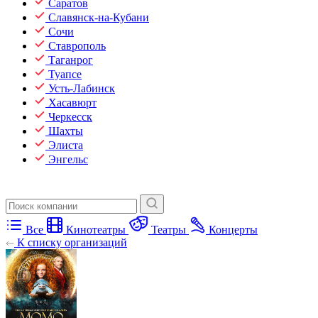
Саратов
Славянск-на-Кубани
Сочи
Ставрополь
Таганрог
Туапсе
Усть-Лабинск
Хасавюрт
Черкесск
Шахты
Элиста
Энгельс
Все
Кинотеатры
Театры
Концерты
К списку организаций