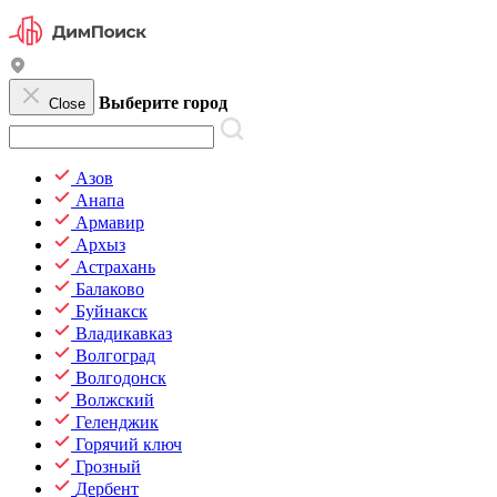
Выберите город
Close
Азов
Анапа
Армавир
Архыз
Астрахань
Балаково
Буйнакск
Владикавказ
Волгоград
Волгодонск
Волжский
Геленджик
Горячий ключ
Грозный
Дербент