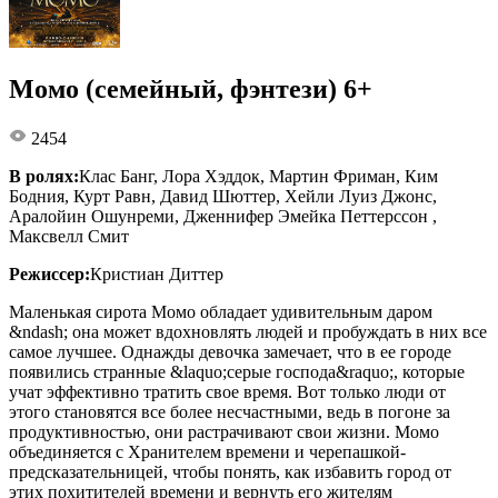
Момо (семейный, фэнтези) 6+
2454
В ролях:
Клас Банг, Лора Хэддок, Мартин Фриман, Ким
Бодния, Курт Равн, Давид Шюттер, Хейли Луиз Джонс,
Аралойин Ошунреми, Дженнифер Эмейка Петтерссон ,
Максвелл Смит
Режиссер:
Кристиан Диттер
Маленькая сирота Момо обладает удивительным даром
&ndash; она может вдохновлять людей и пробуждать в них все
самое лучшее. Однажды девочка замечает, что в ее городе
появились странные &laquo;серые господа&raquo;, которые
учат эффективно тратить свое время. Вот только люди от
этого становятся все более несчастными, ведь в погоне за
продуктивностью, они растрачивают свои жизни. Момо
объединяется с Хранителем времени и черепашкой-
предсказательницей, чтобы понять, как избавить город от
этих похитителей времени и вернуть его жителям