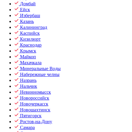
Домбай
Ейск
Избербаш
Казань
Калининград
Каспийск
Кизилюрт
Краснодар
Крымск
Майкоп
Махачкала
Минеральные Воды
Набережные челны
Назрань
Нальчик
Невинномысск
Новороссийск
Новочеркасск
Новошахтинск
Пятигорск
Ростов-на-Дону
Самара