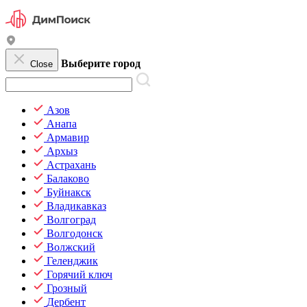
Выберите город
Close
Азов
Анапа
Армавир
Архыз
Астрахань
Балаково
Буйнакск
Владикавказ
Волгоград
Волгодонск
Волжский
Геленджик
Горячий ключ
Грозный
Дербент