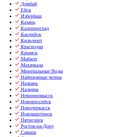
Домбай
Ейск
Избербаш
Казань
Калининград
Каспийск
Кизилюрт
Краснодар
Крымск
Майкоп
Махачкала
Минеральные Воды
Набережные челны
Назрань
Нальчик
Невинномысск
Новороссийск
Новочеркасск
Новошахтинск
Пятигорск
Ростов-на-Дону
Самара