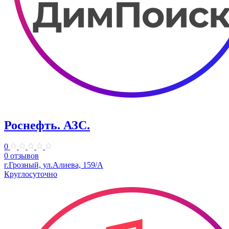
Роснефть. АЗС.
0
0 отзывов
г.Грозный, ул.Алиева, 159/А
Круглосуточно