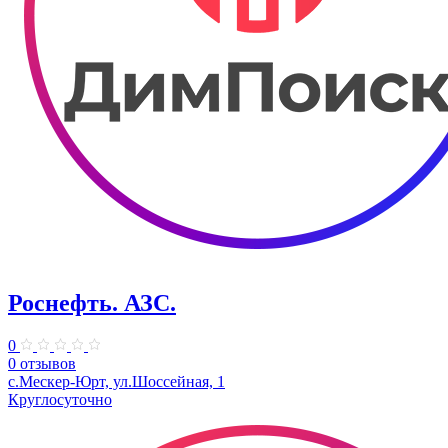
Роснефть. АЗС.
0
0 отзывов
с.Мескер-Юрт, ул.Шоссейная, 1
Круглосуточно