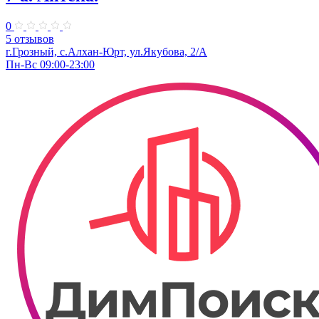
0
5 отзывов
г.Грозный, с.Алхан-Юрт, ул.Якубова, 2/А
Пн-Вс 09:00-23:00