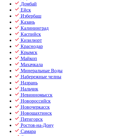
Домбай
Ейск
Избербаш
Казань
Калининград
Каспийск
Кизилюрт
Краснодар
Крымск
Майкоп
Махачкала
Минеральные Воды
Набережные челны
Назрань
Нальчик
Невинномысск
Новороссийск
Новочеркасск
Новошахтинск
Пятигорск
Ростов-на-Дону
Самара