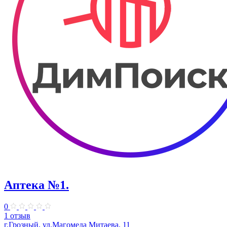
Аптека №1.
0
1 отзыв
г.Грозный, ул.Магомеда Митаева, 11