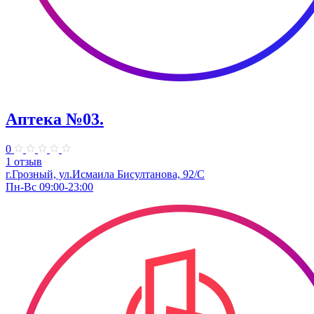
Аптека №03.
0
1 отзыв
г.Грозный, ул.Исмаила Бисултанова, 92/С
Пн-Вс 09:00-23:00