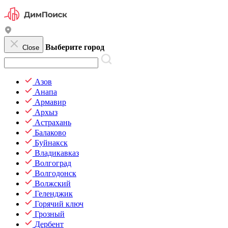
Выберите город
Close
Азов
Анапа
Армавир
Архыз
Астрахань
Балаково
Буйнакск
Владикавказ
Волгоград
Волгодонск
Волжский
Геленджик
Горячий ключ
Грозный
Дербент