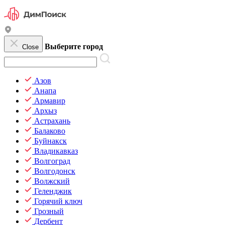
Выберите город
Close
Азов
Анапа
Армавир
Архыз
Астрахань
Балаково
Буйнакск
Владикавказ
Волгоград
Волгодонск
Волжский
Геленджик
Горячий ключ
Грозный
Дербент