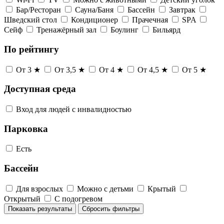
Бар/Ресторан
Сауна/Баня
Бассейн
Завтрак
Шведский стол
Кондиционер
Прачечная
SPA
Сейф
Тренажёрный зал
Боулинг
Бильярд
По рейтингу
От 3 ★
От 3,5 ★
От 4 ★
От 4,5 ★
От 5 ★
Доступная среда
Вход для людей с инвалидностью
Парковка
Есть
Бассейн
Для взрослых
Можно с детьми
Крытый
Открытый
С подогревом
Показать результаты
Сбросить фильтры