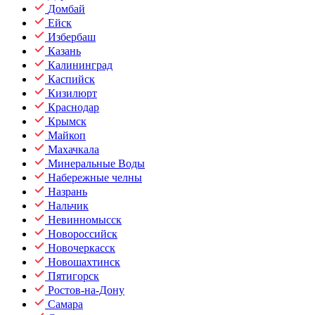
Домбай
Ейск
Избербаш
Казань
Калининград
Каспийск
Кизилюрт
Краснодар
Крымск
Майкоп
Махачкала
Минеральные Воды
Набережные челны
Назрань
Нальчик
Невинномысск
Новороссийск
Новочеркасск
Новошахтинск
Пятигорск
Ростов-на-Дону
Самара