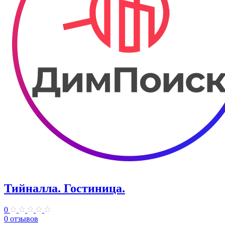
Тийналла. Гостиница.
0
0 отзывов