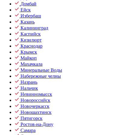
Домбай
Ейск
Избербаш
Казань
Калининград
Каспийск
Кизилюрт
Краснодар
Крымск
Майкоп
Махачкала
Минеральные Воды
Набережные челны
Назрань
Нальчик
Невинномысск
Новороссийск
Новочеркасск
Новошахтинск
Пятигорск
Ростов-на-Дону
Самара