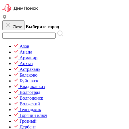
Выберите город
Close
Азов
Анапа
Армавир
Архыз
Астрахань
Балаково
Буйнакск
Владикавказ
Волгоград
Волгодонск
Волжский
Геленджик
Горячий ключ
Грозный
Дербент