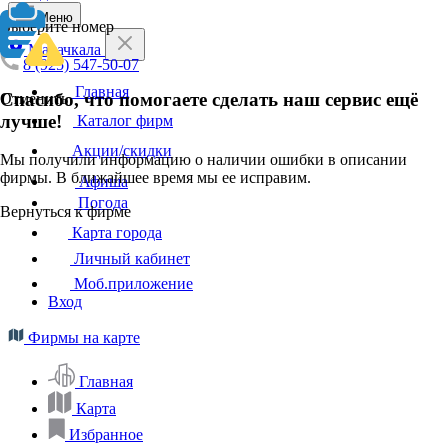
Меню
Выберите номер
Махачкала
8 (925) 547-50-07
Главная
Спасибо, что помогаете сделать наш сервис ещё
Отменить
лучше!
Каталог фирм
Акции/скидки
Мы получили информацию о наличии ошибки в описании
фирмы. В ближайшее время мы ее исправим.
Афиша
Погода
Вернуться к фирме
Карта города
Личный кабинет
Моб.приложение
Вход
Фирмы на карте
Главная
Карта
Избранное