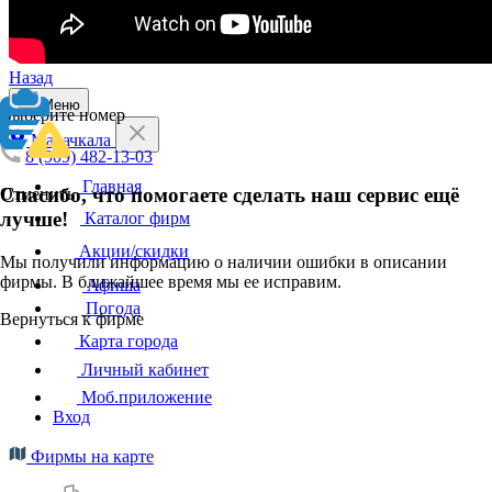
Назад
Меню
Выберите номер
Махачкала
8 (909) 482-13-03
Главная
Спасибо, что помогаете сделать наш сервис ещё
Отменить
лучше!
Каталог фирм
Акции/скидки
Мы получили информацию о наличии ошибки в описании
фирмы. В ближайшее время мы ее исправим.
Афиша
Погода
Вернуться к фирме
Карта города
Личный кабинет
Моб.приложение
Вход
Фирмы на карте