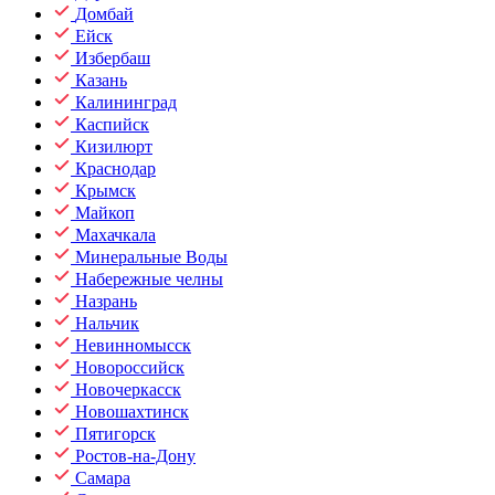
Домбай
Ейск
Избербаш
Казань
Калининград
Каспийск
Кизилюрт
Краснодар
Крымск
Майкоп
Махачкала
Минеральные Воды
Набережные челны
Назрань
Нальчик
Невинномысск
Новороссийск
Новочеркасск
Новошахтинск
Пятигорск
Ростов-на-Дону
Самара