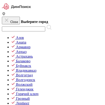
Выберите город
Close
Азов
Анапа
Армавир
Архыз
Астрахань
Балаково
Буйнакск
Владикавказ
Волгоград
Волгодонск
Волжский
Геленджик
Горячий ключ
Грозный
Дербент