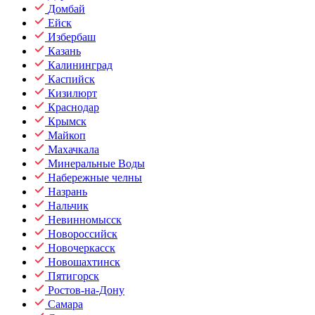
Домбай
Ейск
Избербаш
Казань
Калининград
Каспийск
Кизилюрт
Краснодар
Крымск
Майкоп
Махачкала
Минеральные Воды
Набережные челны
Назрань
Нальчик
Невинномысск
Новороссийск
Новочеркасск
Новошахтинск
Пятигорск
Ростов-на-Дону
Самара