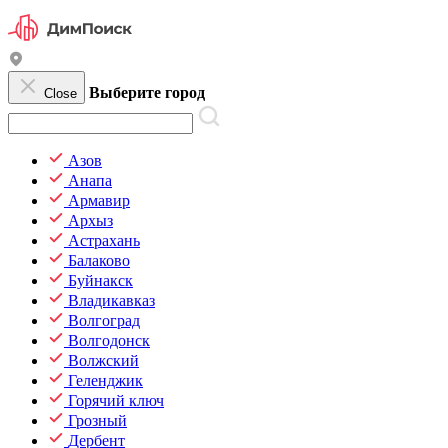
Выберите город
Close
Азов
Анапа
Армавир
Архыз
Астрахань
Балаково
Буйнакск
Владикавказ
Волгоград
Волгодонск
Волжский
Геленджик
Горячий ключ
Грозный
Дербент