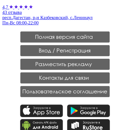
4,7
43 отзыва
респ.Дагестан, р-н Казбековский, с.Ленинаул
Пн-Вс 08:00-22:00