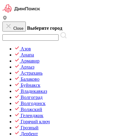
Выберите город
Close
Азов
Анапа
Армавир
Архыз
Астрахань
Балаково
Буйнакск
Владикавказ
Волгоград
Волгодонск
Волжский
Геленджик
Горячий ключ
Грозный
Дербент