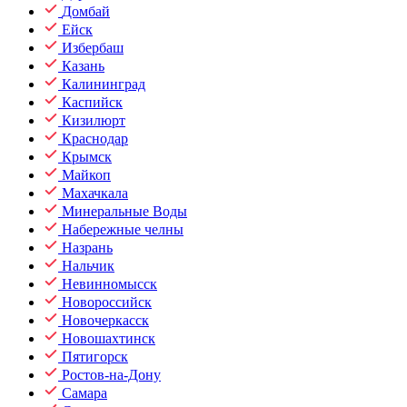
Домбай
Ейск
Избербаш
Казань
Калининград
Каспийск
Кизилюрт
Краснодар
Крымск
Майкоп
Махачкала
Минеральные Воды
Набережные челны
Назрань
Нальчик
Невинномысск
Новороссийск
Новочеркасск
Новошахтинск
Пятигорск
Ростов-на-Дону
Самара