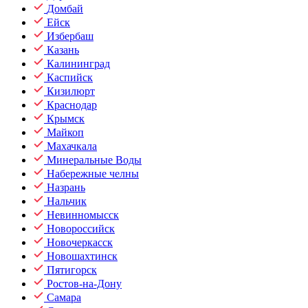
Домбай
Ейск
Избербаш
Казань
Калининград
Каспийск
Кизилюрт
Краснодар
Крымск
Майкоп
Махачкала
Минеральные Воды
Набережные челны
Назрань
Нальчик
Невинномысск
Новороссийск
Новочеркасск
Новошахтинск
Пятигорск
Ростов-на-Дону
Самара