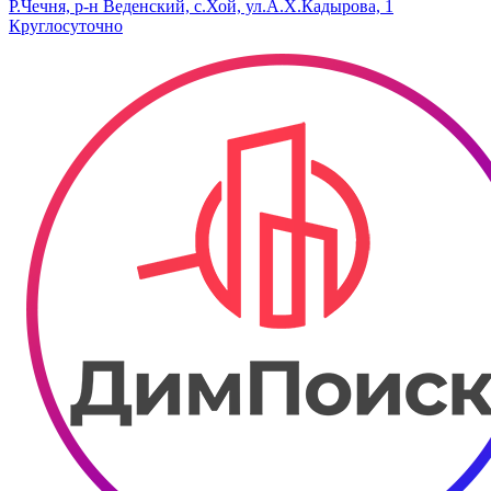
Р.Чечня, р-н Веденский, с.Хой, ул.А.Х.Кадырова, 1
Круглосуточно