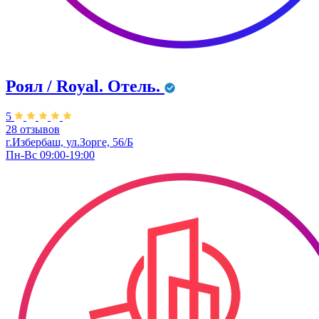
Роял / Royal. Отель.
5
28 отзывов
г.Избербаш, ул.Зорге, 56/Б
Пн-Вс 09:00-19:00