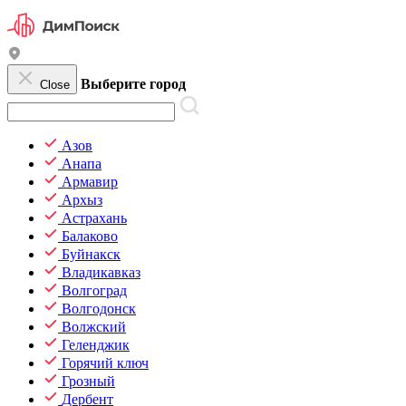
Выберите город
Close
Азов
Анапа
Армавир
Архыз
Астрахань
Балаково
Буйнакск
Владикавказ
Волгоград
Волгодонск
Волжский
Геленджик
Горячий ключ
Грозный
Дербент