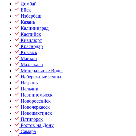
Домбай
Ейск
Избербаш
Казань
Калининград
Каспийск
Кизилюрт
Краснодар
Крымск
Майкоп
Махачкала
Минеральные Воды
Набережные челны
Назрань
Нальчик
Невинномысск
Новороссийск
Новочеркасск
Новошахтинск
Пятигорск
Ростов-на-Дону
Самара