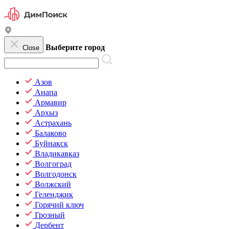
Выберите город
Close
Азов
Анапа
Армавир
Архыз
Астрахань
Балаково
Буйнакск
Владикавказ
Волгоград
Волгодонск
Волжский
Геленджик
Горячий ключ
Грозный
Дербент