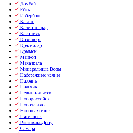
Домбай
Ейск
Избербаш
Казань
Калининград
Каспийск
Кизилюрт
Краснодар
Крымск
Майкоп
Махачкала
Минеральные Воды
Набережные челны
Назрань
Нальчик
Невинномысск
Новороссийск
Новочеркасск
Новошахтинск
Пятигорск
Ростов-на-Дону
Самара