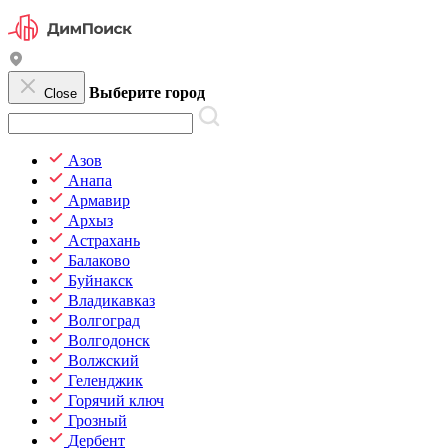
Выберите город
Close
Азов
Анапа
Армавир
Архыз
Астрахань
Балаково
Буйнакск
Владикавказ
Волгоград
Волгодонск
Волжский
Геленджик
Горячий ключ
Грозный
Дербент