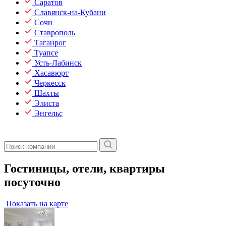
Саратов
Славянск-на-Кубани
Сочи
Ставрополь
Таганрог
Туапсе
Усть-Лабинск
Хасавюрт
Черкесск
Шахты
Элиста
Энгельс
Гостиницы, отели, квартиры
посуточно
Показать на карте