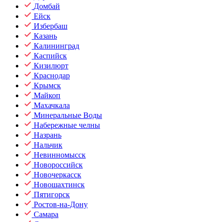
Домбай
Ейск
Избербаш
Казань
Калининград
Каспийск
Кизилюрт
Краснодар
Крымск
Майкоп
Махачкала
Минеральные Воды
Набережные челны
Назрань
Нальчик
Невинномысск
Новороссийск
Новочеркасск
Новошахтинск
Пятигорск
Ростов-на-Дону
Самара