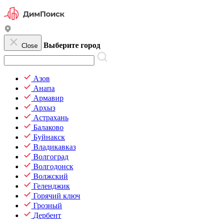
Выберите город
Close
Азов
Анапа
Армавир
Архыз
Астрахань
Балаково
Буйнакск
Владикавказ
Волгоград
Волгодонск
Волжский
Геленджик
Горячий ключ
Грозный
Дербент