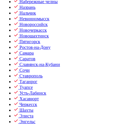
Набережные челны
Назрань
Нальчик
Невинномысск
Новороссийск
Новочеркасск
Новошахтинск
Пятигорск
Ростов-на-Дону
Самара
Саратов
Славянск-на-Кубани
Сочи
Ставрополь
Таганрог
Туапсе
Усть-Лабинск
Хасавюрт
Черкесск
Шахты
Элиста
Энгельс