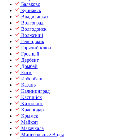
Балаково
Буйнакск
Владикавказ
Волгоград
Волгодонск
Волжский
Геленджик
Горячий ключ
Грозный
Дербент
Домбай
Ейск
Избербаш
Казань
Калининград
Каспийск
Кизилюрт
Краснодар
Крымск
Майкоп
Махачкала
Минеральные Воды