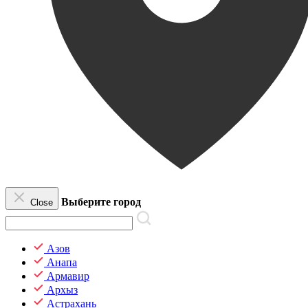
Выберите город
Close
Азов
Анапа
Армавир
Архыз
Астрахань