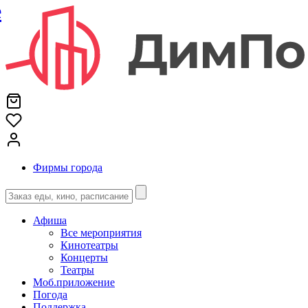
е
Фирмы города
Афиша
Все мероприятия
Кинотеатры
Концерты
Театры
Моб.приложение
Погода
Поддержка